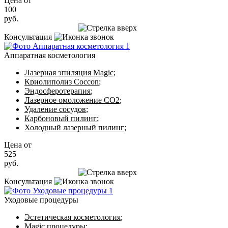
Цена от
100
руб.
Записаться на приём
Консультация
Аппаратная косметология
Лазерная эпиляция Magic
;
Криолиполиз Coccon
;
Эндосферотерапия
;
Лазерное омоложение CO2
;
Удаление сосудов
;
Карбоновый пилинг
;
Холодный лазерный пилинг
;
Цена от
525
руб.
Записаться на приём
Консультация
Уходовые процедуры
Эстетическая косметология
;
Magic процедуры
;