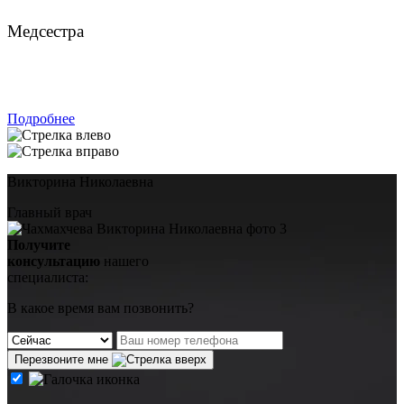
Лукиных Арина Дмитриевна
Медсестра
ЗАПИСАТЬСЯ
Подробнее
Викторина Николаевна
Главный врач
Получите
консультацию
нашего
специалиста:
В какое время вам позвонить?
Перезвоните мне