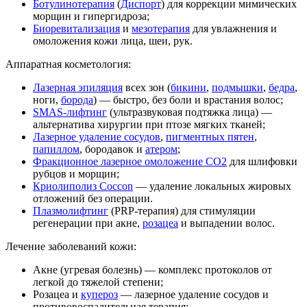
Ботулинотерапия
(
Диспорт
) для коррекции мимических
морщин и гипергидроза;
Биоревитализация
и
мезотерапия
для увлажнения и
омоложения кожи лица, шеи, рук.
Аппаратная косметология:
Лазерная эпиляция
всех зон (
бикини
,
подмышки
,
бедра
,
ноги,
борода
) — быстро, без боли и врастания волос;
SMAS-лифтинг
(ультразвуковая подтяжка лица) —
альтернатива хирургии при птозе мягких тканей;
Лазерное удаление сосудов
,
пигментных пятен
,
папиллом
, бородавок и
атером
;
Фракционное лазерное омоложение CO2
для шлифовки
рубцов и морщин;
Криолиполиз Coccon
— удаление локальных жировых
отложений без операции.
Плазмолифтинг
(PRP-терапия) для стимуляции
регенерации при акне,
розацеа
и выпадении волос.
Лечение заболеваний кожи:
Акне (угревая болезнь) — комплекс протоколов от
легкой до тяжелой степени;
Розацеа и
купероз
— лазерное удаление сосудов и
противовоспалительная терапия;