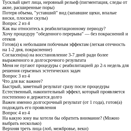
Тусклый цвет лица, неровный рельеф (пигментация, следы от
акне, расширенные поры)
Потеря объема, "уставший" вид (запавшие щеки, впалые
виски, плоские скулы)
Вопрос 2 из 4
Как вы относитесь к реабилитационному периоду?
Хочу процедуру "обеденного перерыва" — без покраснений и
отеков
Готов(а) к небольшим побочным эффектам (легкая отечность
на 1-2 дня, покраснение)
Согласен(на) на восстановление 3-7 дней ради более
выраженного и долгосрочного результата
Меня не пугают процедуры с реабилитацией до 2-х недель для
решения серьезных эстетических задач
Вопрос 3 из 4
Что для вас важнее?
Быстрый, заметный результат сразу после процедуры
Естественный, накопительный эффект, который проявляется
постепенно и держится долго
Важен именно долгосрочный результат (от 1 года), готов(а)
подождать его проявления
Вопрос 4 из 4
На какую зону вы хотели бы обратить внимание? (Можно
выбрать несколько)
Верхняя треть лица (лоб, межбровье, веки)