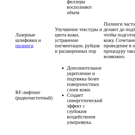
филлеры
восполняют
объем
Пилинги часто
Улучшение текстуры и
делают до под
Лазерные
цвета кожи,
чтобы подгото
шлифовки и
устранение
кожу. Сочетан
пилинги
пигментации, рубцов
проведение в 
и расширенных пор
процедуру так
возможно.
Дополнительное
укрепление и
подтяжка более
поверхностных
слоев кожи.
RF-лифтинг
Создает
(радиочастотный)
синергетический
эффект с
глубоким
воздействием
ультразвука.