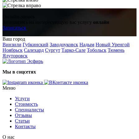
Онлайн-запись
Запишитесь на интересующую вас услугу
онлайн
Записаться
Ваш город
Винзили
Губкинский
Заводоуковск
Надым
Новый Уренгой
Ноябрьск
Салехард
Сургут
Тарко-Сале
Тобольск
Тюмень
Ялуторовск
Мы в соцсетях
Меню
Услуги
Стоимость
Специалисты
Отзывы
Статьи
Контакты
О нас