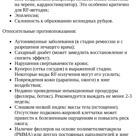
на черепе, кардиостимулятор). Это особенно критично
для RF-методик;
Эпилепсия;
Склонность к образованию келоидных рубцов.
Относительные противопоказания:
Аутоиммунные заболевания (в стадии ремиссии и с
разрешения лечащего врача);
Сахарный диабет (может замедлить восстановление и
снизить эффект);
Нарушения свертываемости крови;
Купероз (сетка сосудов) в выраженной стадии.
Некоторые виды RF-излучения могут его усилить;
Повреждения кожи (царапины, ожоги) в зоне
воздействия;
Недавно проведенные инъекционные процедуры
(филлеры, ботокс). Рекомендуется выждать не менее 2-3
недель;
Слишком низкий индекс массы тела (истощение).
Отсутствие подкожно-жировой клетчатки может
привести к болезненным ощущениям и повысить риск
ожога;
Наличие филлеров на основе полиметилметакрила
(PMMA) или других постоянных наполнителей в зоне