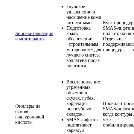
Глубокое
увлажнение и
насыщение кожи
витаминами
Курс процедур
Подготовка
SMAS-лифтинг
Биоревитализация
кожи,
подготовки ко
и
мезотерапия
обеспечение
Отдельные
«строительным
поддерживаю
материалом» для
процедуры — п
лучшего синтеза
коллагена после
лифтинга
Восстановление
утраченных
объемов в
скулах, губах,
коррекция
Проводят посл
Филлеры на
носогубных
SMAS-лифтинг
основе
складок.
когда контуры
гиалуроновой
SMAS-лифтинг
уже
кислоты
подтягивает
стабилизирова
каркас, а