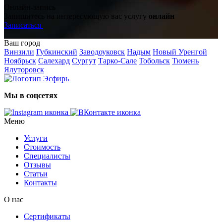
Онлайн-запись
Запишитесь на интересующую вас услугу
онлайн
Записаться
Ваш город
Винзили
Губкинский
Заводоуковск
Надым
Новый Уренгой
Ноябрьск
Салехард
Сургут
Тарко-Сале
Тобольск
Тюмень
Ялуторовск
Мы в соцсетях
Меню
Услуги
Стоимость
Специалисты
Отзывы
Статьи
Контакты
О нас
Сертификаты