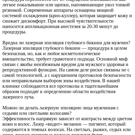
легкое покалывание или щипки, напоминающие укол тонкой
резинкой. Современные аппараты оснащены мощной
системой охлаждения (крио-куллер), которая защищает кожу и
снижает дискомфорт. При высокой чувствительности
наносится аппликационная анестезия за 20-30 минут до
процедуры.
Вредна ли лазерная эпиляция глубокого бикини для мужчин?
Лазерная эпиляция глубокого бикини — процедура в целом
безопасная, но, как и любое косметологическое
вмешательство, требует грамотного подхода. Основной миф
связан с якобы неизбежным вредом для мужского здоровья и
репродуктивной функции. На самом деле риски связаны не с
самой технологией, а с нарушением протоколов безопасности
или неправильным выбором зоны воздействия. В нашей
клинике соблюдаются все протоколы и тщательнейшим
образом подходят к определению области воздействия
лазерного луча.
Можно ли делать лазерную эпиляцию лица мужчинам с
седыми или светлыми волосами?
Эффективность напрямую зависит от контраста между цветом
кожи и волос. Лазер «видит» меланин — пигмент, который
содержится в темных волосах. На светлых, рыжих, седых или
очень тонких пушковых волосах результат будет