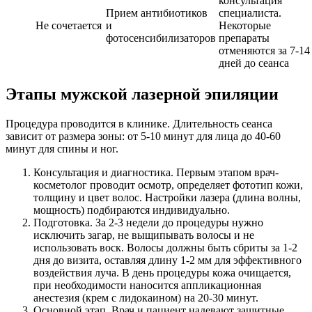
консультация
Прием антибиотиков
специалиста.
Не сочетается
и
Некоторые
фотосенсибилизаторов
препараты
отменяются за 7-14
дней до сеанса
Этапы мужской лазерной эпиляции
Процедура проводится в клинике. Длительность сеанса
зависит от размера зоны: от 5-10 минут для лица до 40-60
минут для спины и ног.
Консультация и диагностика. Первым этапом врач-
косметолог проводит осмотр, определяет фототип кожи,
толщину и цвет волос. Настройки лазера (длина волны,
мощность) подбираются индивидуально.
Подготовка. За 2-3 недели до процедуры нужно
исключить загар, не выщипывать волосы и не
использовать воск. Волосы должны быть сбриты за 1-2
дня до визита, оставляя длину 1-2 мм для эффективного
воздействия луча. В день процедуры кожа очищается,
при необходимости наносится аппликационная
анестезия (крем с лидокаином) на 20-30 минут.
Основной этап. Врач и пациент надевают защитные