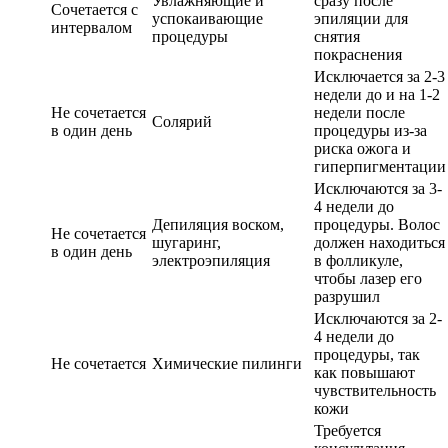
Увлажняющие и
сразу после
Сочетается с
успокаивающие
эпиляции для
интервалом
процедуры
снятия
покраснения
Исключается за 2-3
недели до и на 1-2
Не сочетается
недели после
Солярий
в один день
процедуры из-за
риска ожога и
гиперпигментации
Исключаются за 3-
4 недели до
Депиляция воском,
процедуры. Волос
Не сочетается
шугаринг,
должен находиться
в один день
электроэпиляция
в фолликуле,
чтобы лазер его
разрушил
Исключаются за 2-
4 недели до
процедуры, так
Не сочетается
Химические пилинги
как повышают
чувствительность
кожи
Требуется