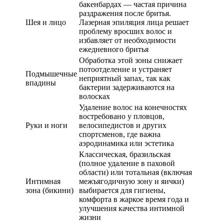
бакенбардах — частая причина
раздражения после бритья.
Шея и лицо
Лазерная эпиляция лица решает
проблему вросших волос и
избавляет от необходимости
ежедневного бритья
Обработка этой зоны снижает
потоотделение и устраняет
Подмышечные
неприятный запах, так как
впадины
бактерии задерживаются на
волосках
Удаление волос на конечностях
востребовано у пловцов,
Руки и ноги
велосипедистов и других
спортсменов, где важна
аэродинамика или эстетика
Классическая, бразильская
(полное удаление в паховой
области) или тотальная (включая
Интимная
межъягодичную зону и яички)
зона (бикини)
выбирается для гигиены,
комфорта в жаркое время года и
улучшения качества интимной
жизни