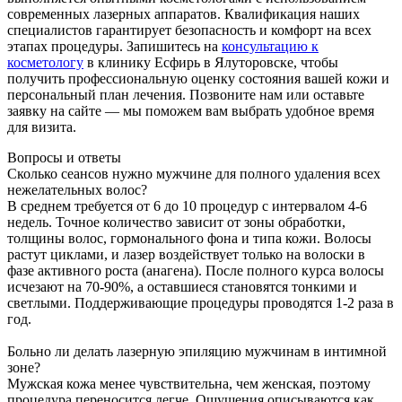
современных лазерных аппаратов. Квалификация наших
специалистов гарантирует безопасность и комфорт на всех
этапах процедуры. Запишитесь на
консультацию к
косметологу
в клинику Есфирь в Ялуторовске, чтобы
получить профессиональную оценку состояния вашей кожи и
персональный план лечения. Позвоните нам или оставьте
заявку на сайте — мы поможем вам выбрать удобное время
для визита.
Вопросы и ответы
Сколько сеансов нужно мужчине для полного удаления всех
нежелательных волос?
В среднем требуется от 6 до 10 процедур с интервалом 4-6
недель. Точное количество зависит от зоны обработки,
толщины волос, гормонального фона и типа кожи. Волосы
растут циклами, и лазер воздействует только на волоски в
фазе активного роста (анагена). После полного курса волосы
исчезают на 70-90%, а оставшиеся становятся тонкими и
светлыми. Поддерживающие процедуры проводятся 1-2 раза в
год.
Больно ли делать лазерную эпиляцию мужчинам в интимной
зоне?
Мужская кожа менее чувствительна, чем женская, поэтому
процедура переносится легче. Ощущения описываются как