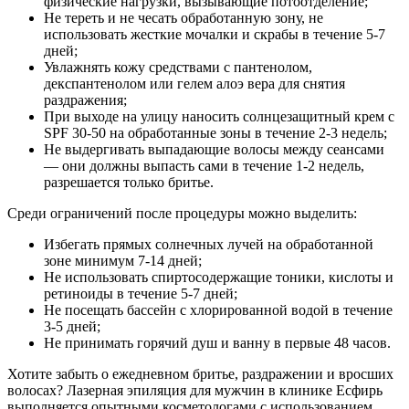
физические нагрузки, вызывающие потоотделение;
Не тереть и не чесать обработанную зону, не
использовать жесткие мочалки и скрабы в течение 5-7
дней;
Увлажнять кожу средствами с пантенолом,
декспантенолом или гелем алоэ вера для снятия
раздражения;
При выходе на улицу наносить солнцезащитный крем с
SPF 30-50 на обработанные зоны в течение 2-3 недель;
Не выдергивать выпадающие волосы между сеансами
— они должны выпасть сами в течение 1-2 недель,
разрешается только бритье.
Среди ограничений после процедуры можно выделить:
Избегать прямых солнечных лучей на обработанной
зоне минимум 7-14 дней;
Не использовать спиртосодержащие тоники, кислоты и
ретиноиды в течение 5-7 дней;
Не посещать бассейн с хлорированной водой в течение
3-5 дней;
Не принимать горячий душ и ванну в первые 48 часов.
Хотите забыть о ежедневном бритье, раздражении и вросших
волосах? Лазерная эпиляция для мужчин в клинике Есфирь
выполняется опытными косметологами с использованием