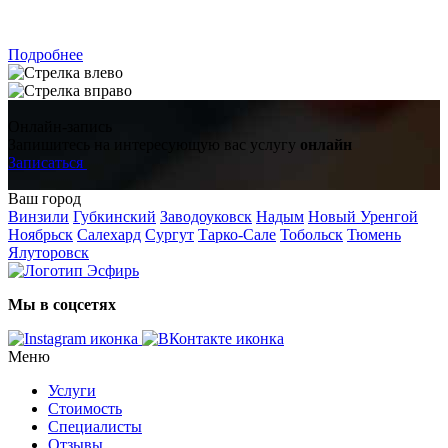
ЗАПИСАТЬСЯ
Подробнее
Онлайн-запись
Запишитесь на интересующую вас услугу
онлайн
Записаться
Ваш город
Винзили
Губкинский
Заводоуковск
Надым
Новый Уренгой
Ноябрьск
Салехард
Сургут
Тарко-Сале
Тобольск
Тюмень
Ялуторовск
Мы в соцсетях
Меню
Услуги
Стоимость
Специалисты
Отзывы