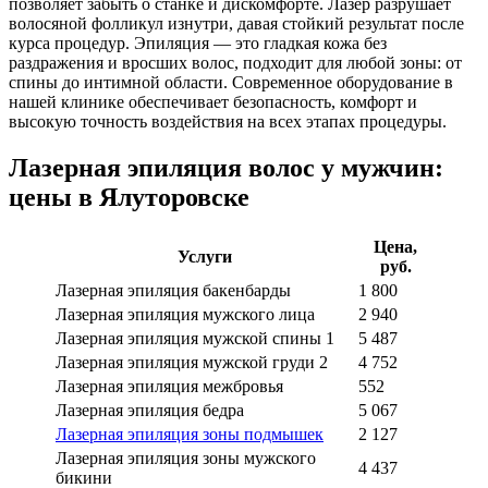
позволяет забыть о станке и дискомфорте. Лазер разрушает
волосяной фолликул изнутри, давая стойкий результат после
курса процедур. Эпиляция — это гладкая кожа без
раздражения и вросших волос, подходит для любой зоны: от
спины до интимной области. Современное оборудование в
нашей клинике обеспечивает безопасность, комфорт и
высокую точность воздействия на всех этапах процедуры.
Лазерная эпиляция волос у мужчин:
цены в Ялуторовске
Цена,
Услуги
руб.
Лазерная эпиляция бакенбарды
1 800
Лазерная эпиляция мужского лица
2 940
Лазерная эпиляция мужской спины 1
5 487
Лазерная эпиляция мужской груди 2
4 752
Лазерная эпиляция межбровья
552
Лазерная эпиляция бедра
5 067
Лазерная эпиляция зоны подмышек
2 127
Лазерная эпиляция зоны мужского
4 437
бикини